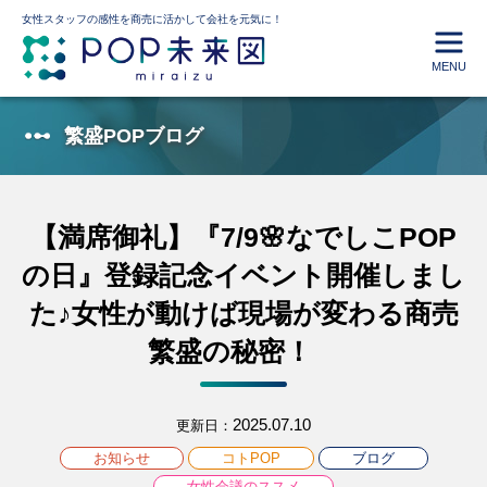
女性スタッフの感性を商売に活かして会社を元気に！
MENU
繁盛POPブログ
【満席御礼】『7/9🌸なでしこPOP
の日』登録記念イベント開催しまし
た♪女性が動けば現場が変わる商売
繁盛の秘密！
2025.07.10
更新日：
お知らせ
コトPOP
ブログ
女性会議のススメ